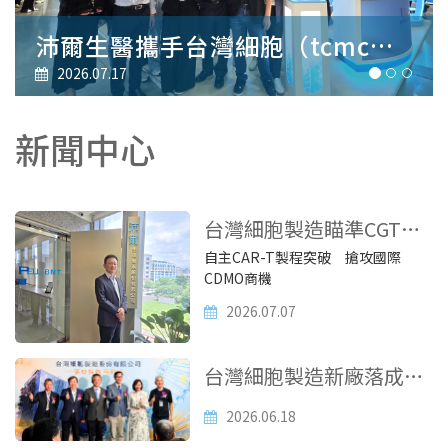
台灣細胞製造瞄準CGT新賽道 打造台灣下一座護國神山
2026.07.07
新聞中心
台灣細胞製造瞄準CGT新
自主CAR-T製程突破 搶攻國際
賽道 打造台灣下一座護
CDMO商機
國神山
2026.07.07
台灣細胞製造新廠落成啟
用，細胞與基因治療產業
2026.06.18
翻新篇